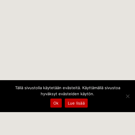
Tällä sivustolla käytetään evästeitä. Käyttämällä sivustoa
hyväksyt evästeiden käytön.
Ok
Lue lisää
Temps Oy
Leppämäentie 10, 21800 Kyrö, Finland