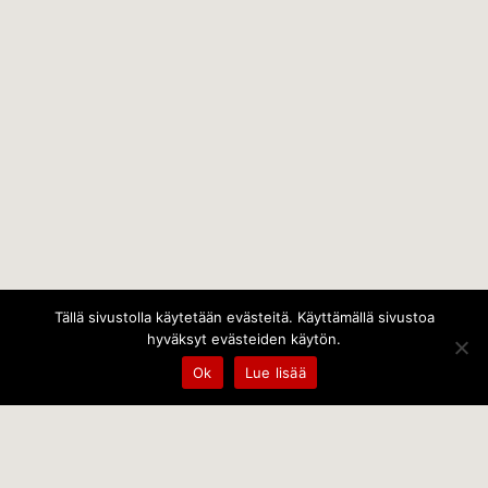
Tällä sivustolla käytetään evästeitä. Käyttämällä sivustoa
hyväksyt evästeiden käytön.
Ok
Lue lisää
Temps Oy
Leppämäentie 10, 21800 Kyrö, Finland