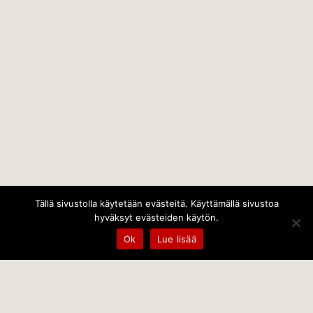
Tällä sivustolla käytetään evästeitä. Käyttämällä sivustoa
hyväksyt evästeiden käytön.
Ok
Lue lisää
Temps Oy
Leppämäentie 10, 21800 Kyrö, Finland