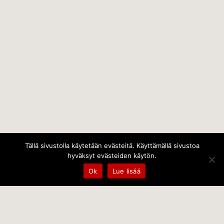
Tällä sivustolla käytetään evästeitä. Käyttämällä sivustoa
hyväksyt evästeiden käytön.
Ok
Lue lisää
Temps Oy
Leppämäentie 10, 21800 Kyrö, Finland