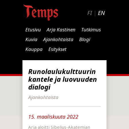
FI
|
EN
Etusivu
Arja Kastinen
Tutkimus
Kuvia
Ajankohtaista
Blogi
Kauppa
Esitykset
Runolaulukulttuurin
kantele ja luovuuden
dialogi
Ajankohtaista
15. maaliskuuta 2022
Arja aloitti Sibelius-Akatemian