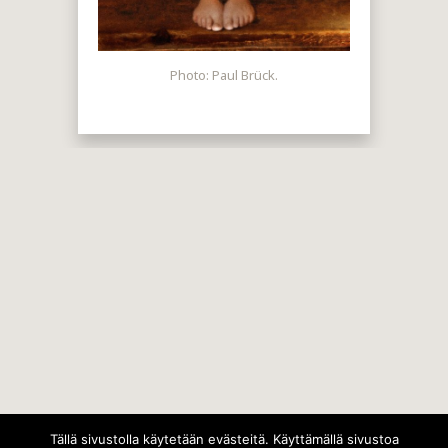
Photo: Paul Brück.
Tällä sivustolla käytetään evästeitä. Käyttämällä sivustoa