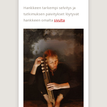
Hankkeen tarkempi selvitys ja
tutkimuksen päivitykset löytyvät
hankkeen omalta
sivulta
.