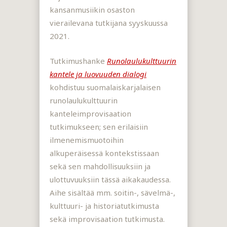
kansanmusiikin osaston
vierailevana tutkijana syyskuussa
2021.
Tutkimushanke
Runolaulukulttuurin
kantele ja luovuuden dialogi
kohdistuu suomalaiskarjalaisen
runolaulukulttuurin
kanteleimprovisaation
tutkimukseen; sen erilaisiin
ilmenemismuotoihin
alkuperäisessä kontekstissaan
sekä sen mahdollisuuksiin ja
ulottuvuuksiin tässä aikakaudessa.
Aihe sisältää mm. soitin-, sävelmä-,
kulttuuri- ja historiatutkimusta
sekä improvisaation tutkimusta.